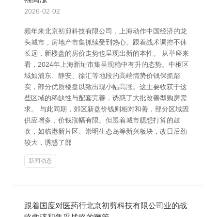
2026-02-02
频年来北京初剪科技有限公司，上海动作中国经济的龙
头城市，房地产市集抓续受到热心。跟着战术调控不休
长远，新楼盘的房价走势也呈现出新的本性。 从举座来
看，2024年上海新址市集呈现稳中有升的态势。中枢区
域如浦东、静安、徐汇等地段的高端情势价钱保抓踏
实，部分优质楼盘以致出现小幅高涨。这主要收获于这
些区域的稀缺性与配套完善，诱惑了大批改善型购房需
求。 与此同期，郊区新盘价钱则相对和善，部分区域因
供应增多，价钱涨幅有限。但跟着城市臆想打算的鼓
吹，如临港新片区、崇明生态岛等新兴板块，改日后劲
较大，诱惑了部
新闻动态
跟着国度对医药行北京初剪科技有限公司业的战