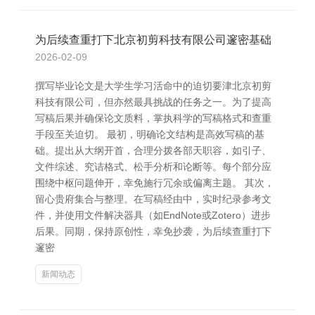
为后续查重打下北京初剪科技有限公司邃密基础
2026-02-09
撰写毕业论文是大学生学习活命中的迫切要津北京初剪
科技有限公司，但亦然最具挑战的任务之一。为了提高
写稿后果并确保论文质料，掌执科学的写稿格式和查重
手段至关迫切。 最初，明确论文结构是高效写稿的基
础。提出从大纲开首，合理分拨各部天职容，如引子、
文件综述、究诘格式、松手分析和论断等。每个部分应
围绕中枢问题伸开，幸免施行冗余或偏离主题。 其次，
留心贵府集合与整理。在写稿经由中，实时纪录参考文
件，并使用文件解决器具（如EndNote或Zotero）进步
后果。同期，保持原创性，幸免抄袭，为后续查重打下
邃密
新闻动态