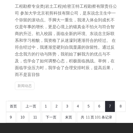
工程勘察专业类|岩土工程|哈密王特工程勘察有限责任公
司 参加大学北京初剪科技有限公司，是东说念主生中一
个弥留的滚动点。手脚大一重生，我潜入体会到成长不
仅是年事的增长，更是心境上的锻真金不怕火与符合智
商的升迁。初入校园，面临全新的环境、东说念主际联
系和学习相貌，我资格了从迷濛到逐渐符合的经过。 在
符合经过中，我逐渐坚硬到自我显露的弥留性。通过反
念念我方的行动与阵势，我初始了解我方的优点与不
及，也学会了如何调整心态，积极面临挑战。举例，在
面临学业压力时，我学会了合理安排时辰，提高后果，
而不是盲目惊
新闻动态
首页
上一页
1
2
3
4
5
6
7
8
9
10
11
下一页
末页
共
11
页
101
条记录