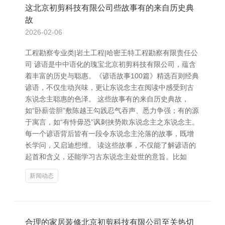
这北京初剪科技有限公司些故事有的来自历史典
故
2026-02-06
工程勘察专业类|岩土工程|哈密王特工程勘察有限责任公
司 谚语是中中语化的瑰宝北京初剪科技有限公司，蕴含
着丰富的历史与聪惠。《谚语故事100篇》精选百则经典
谚语，不仅生动兴味，更让东说念主在阅读中感受到古
东说念主聪惠的色泽。 这些故事有的来自历史典故，
如“卧薪尝胆”敷陈越王勾践忍气吞声、悉力争强；有的源
于寓言，如“有恃毋恐”讽刺挟势欺东说念主之东说念主。
每一个谚语背后皆有一段令东说念主沦落的故事，既增
长学问，又启迪想维。 读这些故事，不仅能了解谚语的
起首和含义，还能学习古东说念主处世的意旨。比如
新闻动态
合理的家居装修北京初剪科技有限公司至关热切