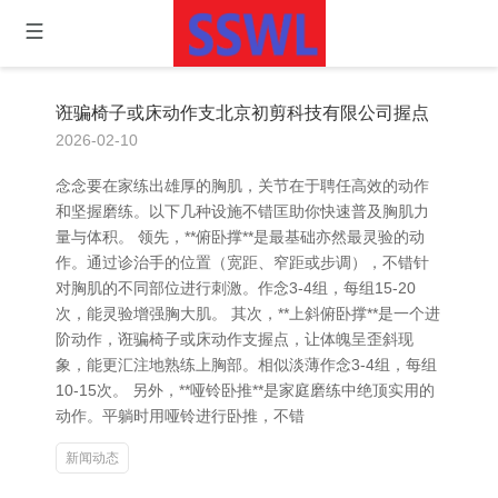
诳骗椅子或床动作支北京初剪科技有限公司握点
2026-02-10
念念要在家练出雄厚的胸肌，关节在于聘任高效的动作
和坚握磨练。以下几种设施不错匡助你快速普及胸肌力
量与体积。 领先，**俯卧撑**是最基础亦然最灵验的动
作。通过诊治手的位置（宽距、窄距或步调），不错针
对胸肌的不同部位进行刺激。作念3-4组，每组15-20
次，能灵验增强胸大肌。 其次，**上斜俯卧撑**是一个进
阶动作，诳骗椅子或床动作支握点，让体魄呈歪斜现
象，能更汇注地熟练上胸部。相似淡薄作念3-4组，每组
10-15次。 另外，**哑铃卧推**是家庭磨练中绝顶实用的
动作。平躺时用哑铃进行卧推，不错
新闻动态