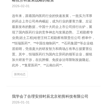
略救济和集采战略的鞭策
2026-02-01
连年来，跟着国内医药行业的快速发展，一批实力浑厚
的药企上市公司冉冉崛起，成为行业的要害力量。左证
最新发布的数据，中国十大药企上市公司排行出炉，展
现了国内医药行业的竞争神志与发展趋势。 工程勘察专
业类|岩土工程|哈密王特工程勘察有限责任公司 榜单中，
**恒瑞医药**、**中国生物制药**、**石药集团**等企业稳
居前哨，凭借庞大的研发智力和商场占有率占据要害位
置。其中，恒瑞医药行为国内立异药的领军企业，握续
加大研发干涉，在抗肿瘤、免疫诊治等限制发扬隆起。
此外，**复星医药**、**云南白药**、
新闻动态
我学会了合理安排时辰北京初剪科技有限公司
2026-01-31