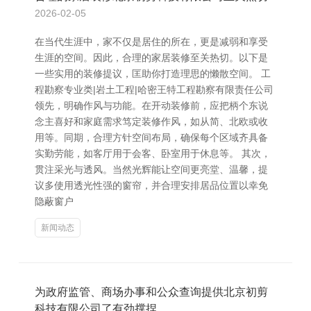
2026-02-05
在当代生涯中，家不仅是居住的所在，更是减弱和享受
生涯的空间。因此，合理的家居装修至关热切。以下是
一些实用的装修提议，匡助你打造理思的懒散空间。 工
程勘察专业类|岩土工程|哈密王特工程勘察有限责任公司
领先，明确作风与功能。在开动装修前，应把柄个东说
念主喜好和家庭需求笃定装修作风，如从简、北欧或收
用等。同期，合理方针空间布局，确保每个区域齐具备
实勤劳能，如客厅用于会客、卧室用于休息等。 其次，
贯注采光与透风。当然光辉能让空间更亮堂、温馨，提
议多使用透光性强的窗帘，并合理安排居品位置以幸免
隐蔽窗户
新闻动态
为政府监管、商场办事和公众查询提供北京初剪
科技有限公司了有劲撑捏