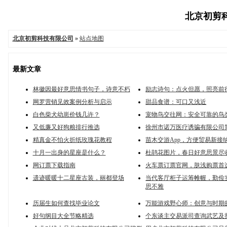
北京初剪科
北京初剪科技有限公司
»
站点地图
最新文章
林徽因最好意思情书句子，诗意不朽
励志诗句：点火但愿，照亮前
网罗营销见效案例分析与启示
甜品食谱：可口又浅近
白色柴犬幼崽价钱几许？
宠物鸟交往网：安全可靠的鸟
又低廉又好狗粮排行推选
徐州市诺万医疗诱骗有限公司
精真金不怕火折纸玫瑰花教程
苗木交游App，方便贸易新接
十月一出身的星座是什么？
杜鹃花图片，春日好意思景尽
网订票下载指南
火车票订票官网，肤浅购票首
遗迹暖暖十二星座古装，丽都登场
当代客厅柜子运筹帷幄，勤俭
思不雅
历届生如何查找毕业论文
万能游戏野心师：创意与时期
好句纲目大全节略精选
个东谈主交易派司查询武艺及